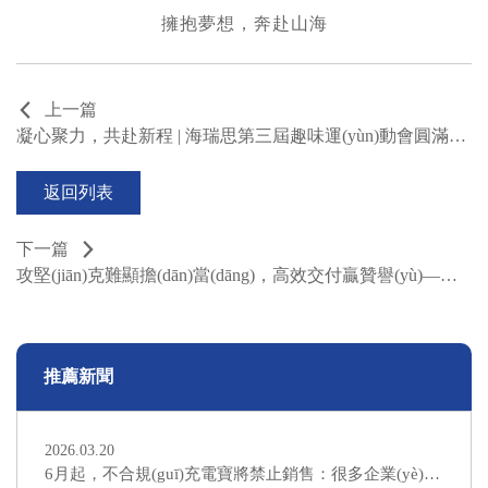
擁抱夢想，奔赴山海
上一篇
凝心聚力，共赴新程 | 海瑞思第三屆趣味運(yùn)動會圓滿舉行
返回列表
下一篇
攻堅(jiān)克難顯擔(dān)當(dāng)，高效交付贏贊譽(yù)——致敬生產(chǎn)一線的四位先鋒員工
推薦新聞
2026.03.20
6月起，不合規(guī)充電寶將禁止銷售：很多企業(yè)忽略了這個檢測問題