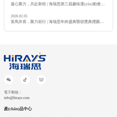
凝心聚力，共赴新程 | 海瑞思第三屆趣味運(yùn)動會圓滿舉行
2026.02.05
策馬并肩，聚力前行 | 海瑞思年終盛典暨頒獎典禮圓滿落幕
電子郵箱：
info@hirays.com
產(chǎn)品中心