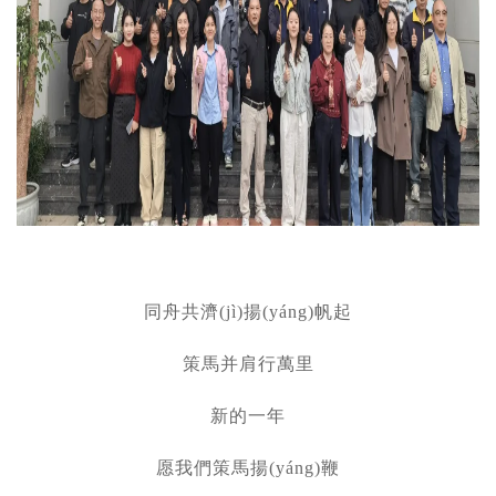
同舟共濟(jì)揚(yáng)帆起
策馬并肩行萬里
新的一年
愿我們策馬揚(yáng)鞭