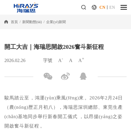
CN
丨
EN
首頁
/
新聞動態(tài)
/
企業(yè)新聞
開工大吉｜海瑞思開啟2026奮斗新征程
-
+
2026.02.26
字號
A
A
A
駿馬踏云至，鴻運(yùn)乘風(fēng)來。
2026年2月24日
（農(nóng)歷正月初八），海瑞思深圳總部、東莞生產
(chǎn)基地同步舉行新春開工儀式，以昂揚(yáng)之姿
開啟奮斗新征程。