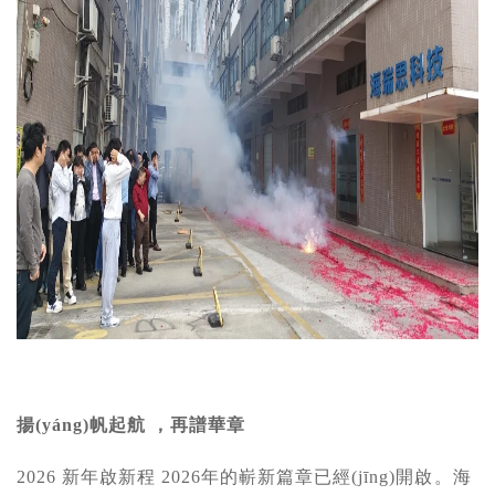
揚(yáng)帆起航，再譜華章
2026 新年啟新程 2026年的嶄新篇章已經(jīng)開啟。海