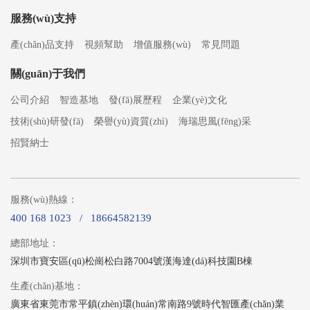
服務(wù)支持
產(chǎn)品支持
視頻幫助
增值服務(wù)
常見問題
關(guān)于我們
公司介紹
智造基地
發(fā)展歷程
企業(yè)文化
技術(shù)研發(fā)
榮譽(yù)資質(zhì)
海瑞思風(fēng)采
招賢納士
服務(wù)熱線：
400 168 1023
/
18664582139
總部地址：
深圳市寶安區(qū)松崗松白路7004號漢海達(dá)科技園B棟
生產(chǎn)基地：
廣東省東莞市常平鎮(zhèn)環(huán)常南路9號時代智匯產(chǎn)業