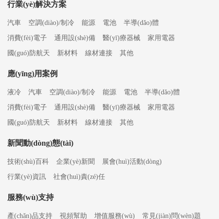
行業(yè)解決方案
汽車
空調(diào)/制冷
能源
電池
半導(dǎo)體
消費(fèi)電子
通用設(shè)備
醫(yī)療器械
家用電器
國(guó)防航天
新材料
線材連接
其他
應(yīng)用案例
液冷
汽車
空調(diào)/制冷
能源
電池
半導(dǎo)體
消費(fèi)電子
通用設(shè)備
醫(yī)療器械
家用電器
國(guó)防航天
新材料
線材連接
其他
新聞動(dòng)態(tài)
技術(shù)百科
企業(yè)新聞
展會(huì)活動(dòng)
行業(yè)資訊
社會(huì)責(zé)任
服務(wù)支持
產(chǎn)品支持
視頻幫助
增值服務(wù)
常見(jiàn)問(wèn)題