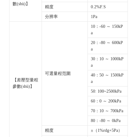
數(shù)】
精度
0.2%F.S
分辨率
1Pa
10：-60 ～ 150kP
a
20：-80 ～ 600kP
a
30：10 ～ 1000kP
a
可選量程范圍
40：50 ～ 1500kP
【差壓型量程
a
參數(shù)】
50: 100~2500kPa
60：0 ～ 200kPa
70：10 ～ 700kPa
80：-80 ～ 0kPa
精度
±（1%rdg+5Pa）