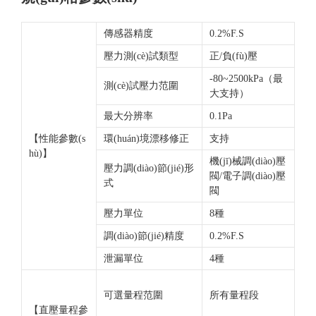
傳感器精度
0.2%F.S
壓力測(cè)試類型
正/負(fù)壓
-80~2500kPa（最
測(cè)試壓力范圍
大支持）
最大分辨率
0.1Pa
【性能參數(s
環(huán)境漂移修正
支持
hù)】
機(jī)械調(diào)壓
壓力調(diào)節(jié)形
閥/電子調(diào)壓
式
閥
壓力單位
8種
調(diào)節(jié)精度
0.2%F.S
泄漏單位
4種
可選量程范圍
所有量程段
【直壓量程參