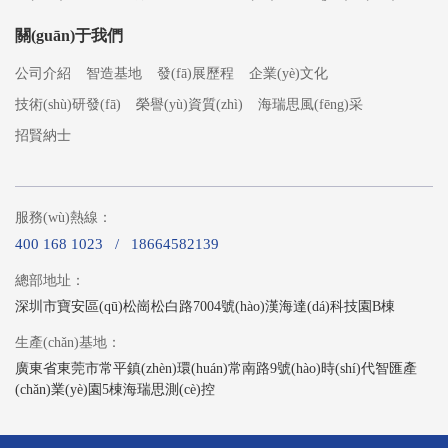
關(guān)于我們
公司介紹
智造基地
發(fā)展歷程
企業(yè)文化
技術(shù)研發(fā)
榮譽(yù)資質(zhì)
海瑞思風(fēng)采
招賢納士
服務(wù)熱線：
400 168 1023
/
18664582139
總部地址：
深圳市寶安區(qū)松崗松白路7004號(hào)漢海達(dá)科技園B棟
生產(chǎn)基地：
廣東省東莞市常平鎮(zhèn)環(huán)常南路9號(hào)時(shí)代智匯產
(chǎn)業(yè)園5棟海瑞思測(cè)控