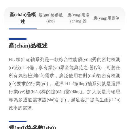
產(chǎn)品概
規(guī)格參數
應(yīng)用場
應(yīng)用案例
述
(shù)
(chǎng)景
產(chǎn)品概述
HL 領(lǐng)袖系列是一款綜合性能優(yōu)秀的密封檢測
(cè)設(shè)備，享有業(yè)界全能典范之
譽(yù)，可勝任
所有氣密檢測(cè)需求，廣泛使用在對(duì)氣密有檢測
(cè)要求的行業(yè)，
選擇
HL 領(lǐng)袖系列就是選擇
行業(yè)標(biāo)桿的擔(dān)當(dāng)。加大版是海瑞思
專為多通道需求設(shè)計(jì)，滿足客戶提高生產(chǎn)
效率的需求。
規(guī)格參數(shù)