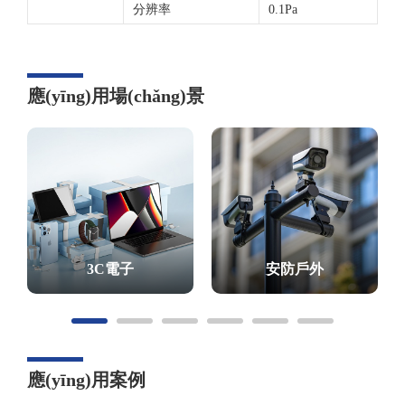
分辨率
0.1Pa
應(yīng)用場(chǎng)景
3C電子
安防戶外
應(yīng)用案例