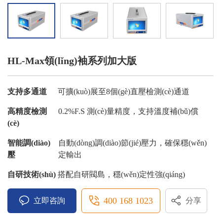
HL-Max領(lǐng)袖系列加大版
支持多通道
可擴(kuò)展至8個(gè)直壓檢測(cè)通道
高精度檢測
0.2%F.S 測(cè)量精度，支持溫度補(bǔ)償
(cè)
智能調(diào)
自動(dòng)調(diào)節(jié)壓力，確保穩(wěn)
壓
定輸出
自研技術(shù)
搭配自研閥島，穩(wěn)定性強(qiáng)
400 168 1023
立即咨詢
分享