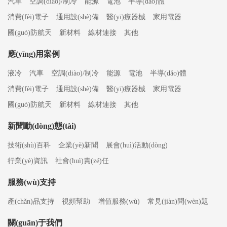
汽車
空調(diào)/制冷
能源
電池
半導(dǎo)體
消費(fèi)電子
通用設(shè)備
醫(yī)療器械
家用電器
國(guó)防航天
新材料
線材連接
其他
應(yīng)用案例
液冷
汽車
空調(diào)/制冷
能源
電池
半導(dǎo)體
消費(fèi)電子
通用設(shè)備
醫(yī)療器械
家用電器
國(guó)防航天
新材料
線材連接
其他
新聞動(dòng)態(tài)
技術(shù)百科
企業(yè)新聞
展會(huì)活動(dòng)
行業(yè)資訊
社會(huì)責(zé)任
服務(wù)支持
產(chǎn)品支持
視頻幫助
增值服務(wù)
常見(jiàn)問(wèn)題
關(guān)于我們