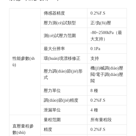
傳感器精度
0.2%F.S
壓力測(cè)試類型
正/負(fù)壓
-80~2500kPa（最
測(cè)試壓力范圍
大支持）
最大分辨率
0.1Pa
性能參數(sh
環(huán)境漂移修正
支持
ù)
機(jī)械調(diào)壓
壓力調(diào)節(jié)形
閥/電子調(diào)壓
式
閥
壓力單位
8 種
調(diào)節(jié)精度
0.2%F.S
泄漏單位
4 種
量程范圍
所有量程段
直壓量程參
精度
0.2%F.S
數(shù)