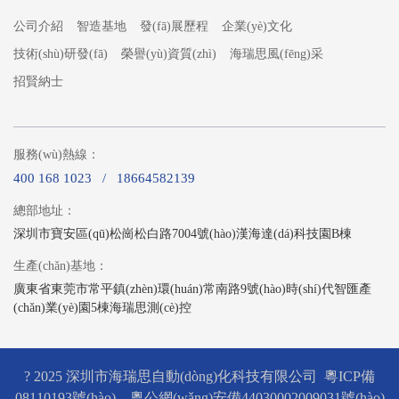
公司介紹
智造基地
發(fā)展歷程
企業(yè)文化
技術(shù)研發(fā)
榮譽(yù)資質(zhì)
海瑞思風(fēng)采
招賢納士
服務(wù)熱線：
400 168 1023
/
18664582139
總部地址：
深圳市寶安區(qū)松崗松白路7004號(hào)漢海達(dá)科技園B棟
生產(chǎn)基地：
廣東省東莞市常平鎮(zhèn)環(huán)常南路9號(hào)時(shí)代智匯產
(chǎn)業(yè)園5棟海瑞思測(cè)控
? 2025 深圳市海瑞思自動(dòng)化科技有限公司
粵ICP備
08110193號(hào)
粵公網(wǎng)安備44030002009031號(hào)