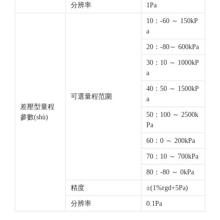
分辨率
1Pa
10：-60 ～ 150kP
a
20：-80～ 600kPa
30：10 ～ 1000kP
a
40：50 ～ 1500kP
可選量程范圍
a
差壓型量程
50：100 ～ 2500k
參數(shù)
Pa
60：0 ～ 200kPa
70：10 ～ 700kPa
80：-80 ～ 0kPa
精度
±(1%rgd+5Pa)
分辨率
0.1Pa