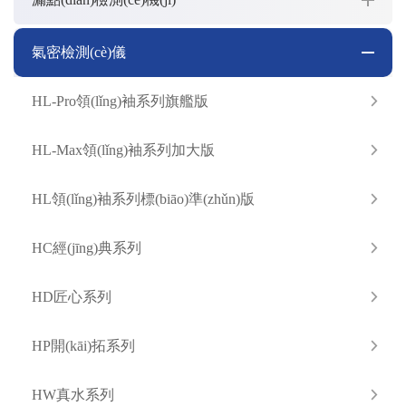
氣密檢測(cè)儀
HL-Pro領(lǐng)袖系列旗艦版
HL-Max領(lǐng)袖系列加大版
HL領(lǐng)袖系列標(biāo)準(zhǔn)版
HC經(jīng)典系列
HD匠心系列
HP開(kāi)拓系列
HW真水系列