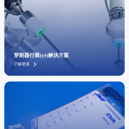
穿刺器行業(yè)解決方案
了解更多