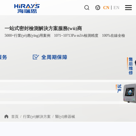
CN
丨
EN
一站式密封檢測解決方案服務(wù)商
5000+行業(yè)應(yīng)用案例 10?1~10?13Pa·m3/s檢測精度 100%在線全檢
首頁
/
行業(yè)解決方案
/
醫(yī)療器械