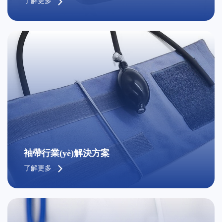
了解更多
袖帶行業(yè)解決方案
了解更多