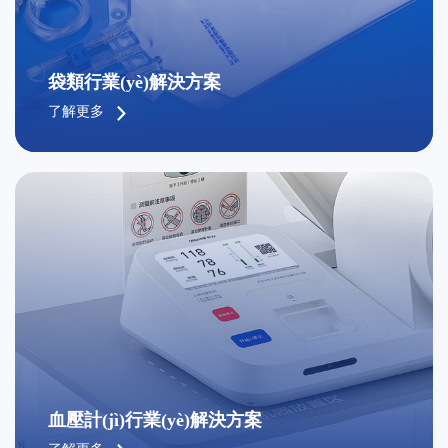
袋類行業(yè)解決方案
了解更多
血壓計(jì)行業(yè)解決方案