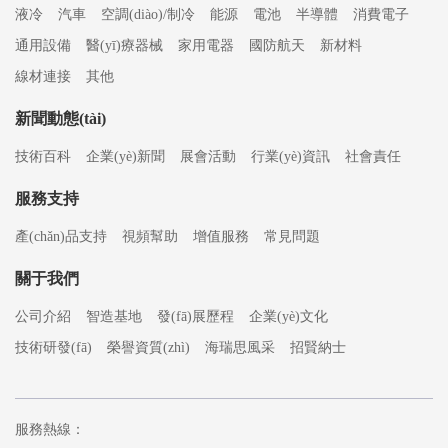
液冷
汽車
空調(diào)/制冷
能源
電池
半導體
消費電子
通用設備
醫(yī)療器械
家用電器
國防航天
新材料
線材連接
其他
新聞動態(tài)
技術百科
企業(yè)新聞
展會活動
行業(yè)資訊
社會責任
服務支持
產(chǎn)品支持
視頻幫助
增值服務
常見問題
關于我們
公司介紹
智造基地
發(fā)展歷程
企業(yè)文化
技術研發(fā)
榮譽資質(zhì)
海瑞思風采
招賢納士
服務熱線：