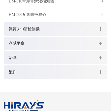
HM-310常壓電解液檢漏儀
HM-500多氣體檢漏儀
氦質(zhì)譜檢漏儀
測試平臺
治具
配件