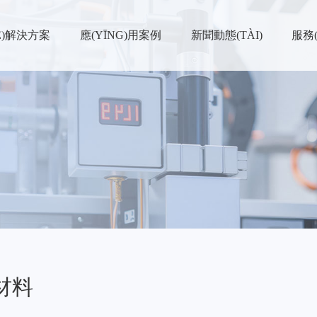
È)解決方案
應(YĪNG)用案例
新聞動態(TÀI)
服務
材料