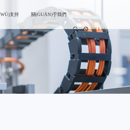
(WÙ)支持
關(GUĀN)于我們
CN
丨
EN