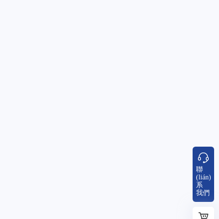
聯
(lián)
系
我們