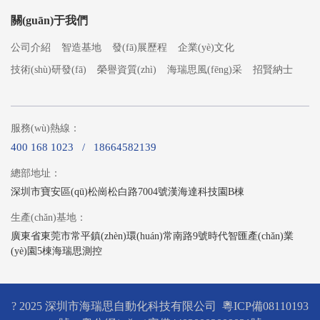
關(guān)于我們
公司介紹
智造基地
發(fā)展歷程
企業(yè)文化
技術(shù)研發(fā)
榮譽資質(zhì)
海瑞思風(fēng)采
招賢納士
服務(wù)熱線：
400 168 1023
/
18664582139
總部地址：
深圳市寶安區(qū)松崗松白路7004號漢海達科技園B棟
生產(chǎn)基地：
廣東省東莞市常平鎮(zhèn)環(huán)常南路9號時代智匯產(chǎn)業
(yè)園5棟海瑞思測控
? 2025 深圳市海瑞思自動化科技有限公司
粵ICP備08110193