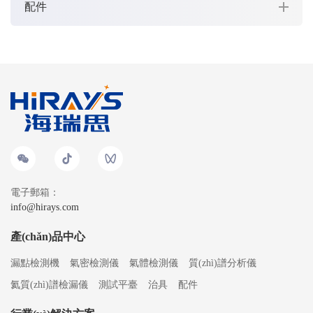
配件
電子郵箱：
info@hirays.com
產(chǎn)品中心
漏點檢測機
氣密檢測儀
氣體檢測儀
質(zhì)譜分析儀
氦質(zhì)譜檢漏儀
測試平臺
治具
配件