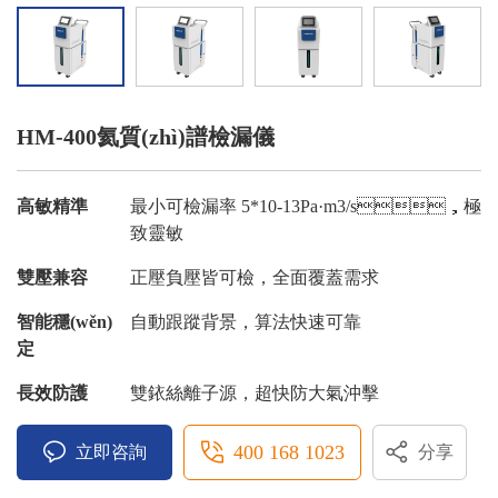
HM-400氦質(zhì)譜檢漏儀
高敏精準
最小可檢漏率 5*10-13Pa·m3/s，極
致靈敏
雙壓兼容
正壓負壓皆可檢，全面覆蓋需求
智能穩(wěn)
自動跟蹤背景，算法快速可靠
定
長效防護
雙銥絲離子源，超快防大氣沖擊
400 168 1023
立即咨詢
分享