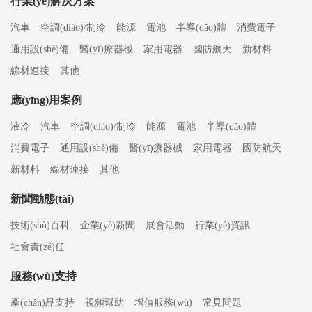
行業(yè)解決方案
汽車
空調(diào)/制冷
能源
電池
半導(dǎo)體
消費電子
通用設(shè)備
醫(yī)療器械
家用電器
國防航天
新材料
線材連接
其他
應(yīng)用案例
液冷
汽車
空調(diào)/制冷
能源
電池
半導(dǎo)體
消費電子
通用設(shè)備
醫(yī)療器械
家用電器
國防航天
新材料
線材連接
其他
新聞動態(tài)
技術(shù)百科
企業(yè)新聞
展會活動
行業(yè)資訊
社會責(zé)任
服務(wù)支持
產(chǎn)品支持
視頻幫助
增值服務(wù)
常見問題