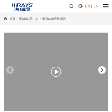
CN
丨
EN
首頁
/
產(chǎn)品中心
/
氦質(zhì)譜檢漏儀