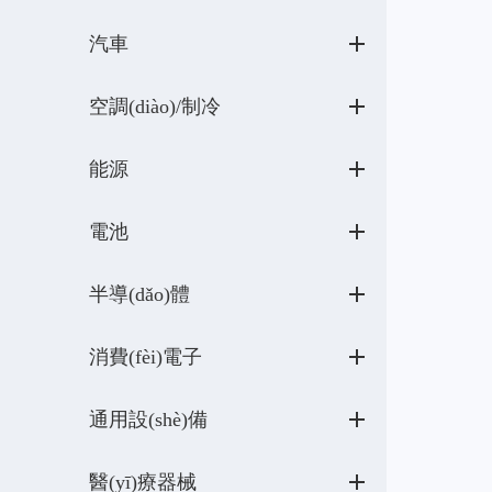
汽車
空調(diào)/制冷
能源
電池
半導(dǎo)體
消費(fèi)電子
通用設(shè)備
醫(yī)療器械