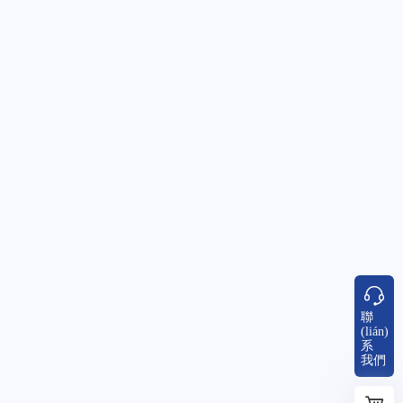
聯
(lián)
系
我們