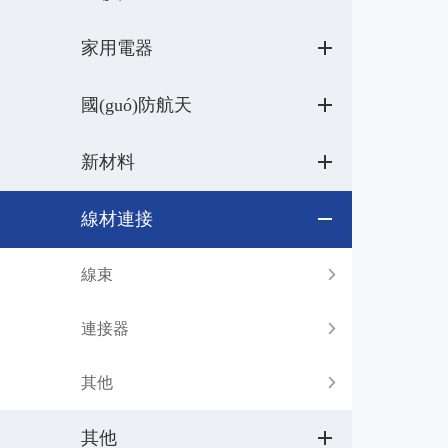
家用電器
國(guó)防航天
新材料
線材連接
線束
連接器
其他
其他